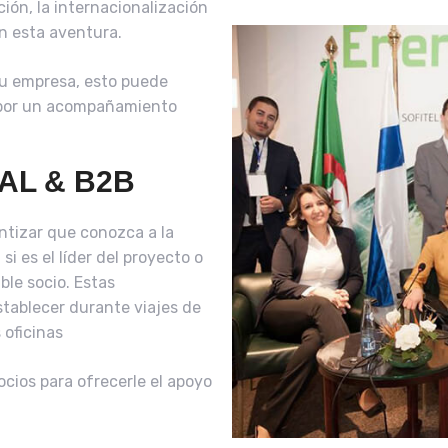
ión, la internacionalización
n esta aventura.
su empresa, esto puede
 por un acompañamiento
AL & B2B
ntizar que conozca a la
i es el líder del proyecto o
ble socio. Estas
tablecer durante viajes de
 oficinas
ocios para ofrecerle el apoyo