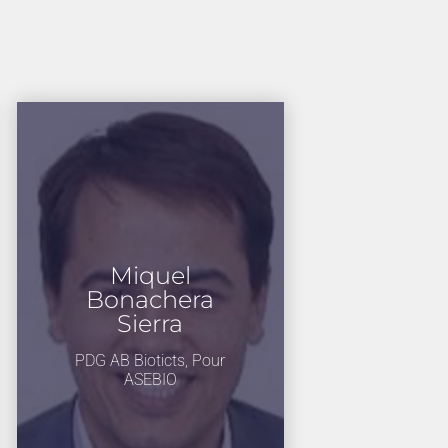
Miquel
Bonachera
Sierra
PDG AB Bioticts, Pour
ASEBIO