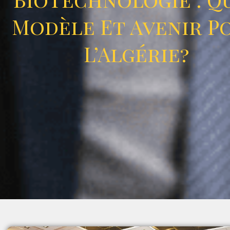
Modèle Et Avenir P
L’Algérie?