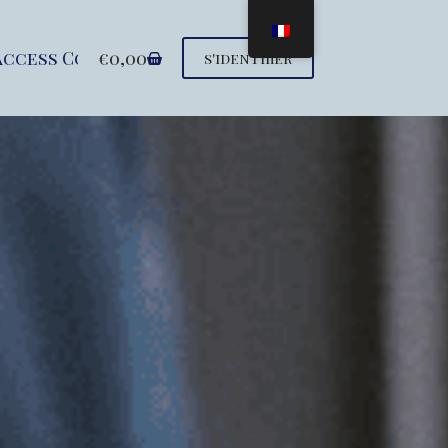
Access Conference
€
0,00
Seminars
Support 
s'identifier