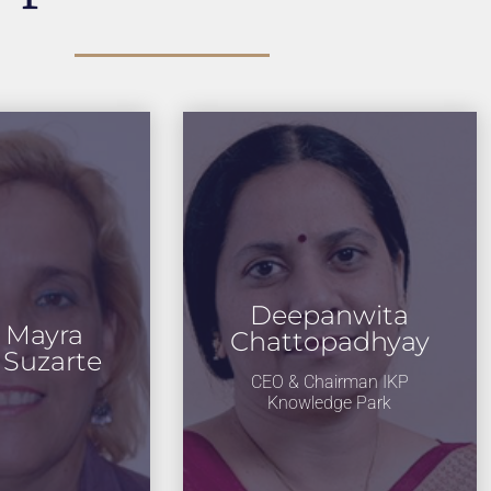
Deepanwita
. Mayra
Chattopadhyay
Suzarte
CEO & Chairman IKP
Knowledge Park