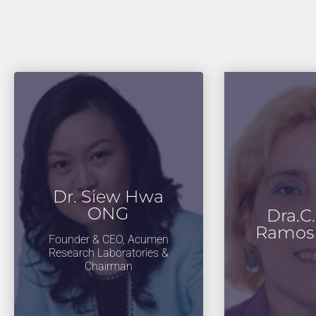
Dr. Siew Hwa
ONG
Dra.C
Ramos 
Founder & CEO, Acumen
Research Laboratories &
Chairman