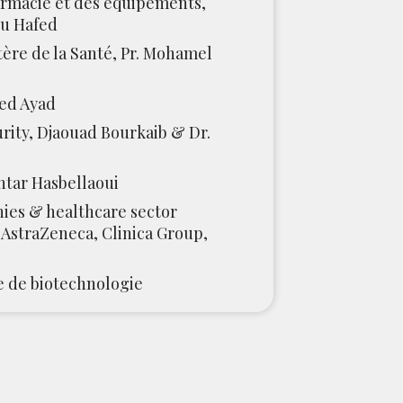
armacie et des équipements,
ou Hafed
tère de la Santé, Pr. Mohamel
med Ayad
urity, Djaouad Bourkaib & Dr.
khtar Hasbellaoui
es & healthcare sector
 AstraZeneca, Clinica Group,
e de biotechnologie