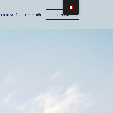
Access Conference
€
0,00
Seminars
Support 
s'identifier