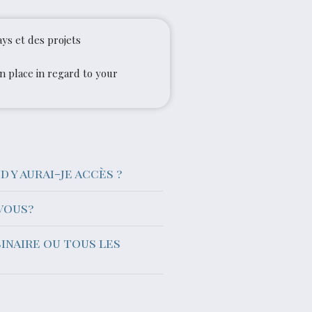
ays et des projets
in place in regard to your
d y aurai-je accès ?
vous?
binaire ou tous les