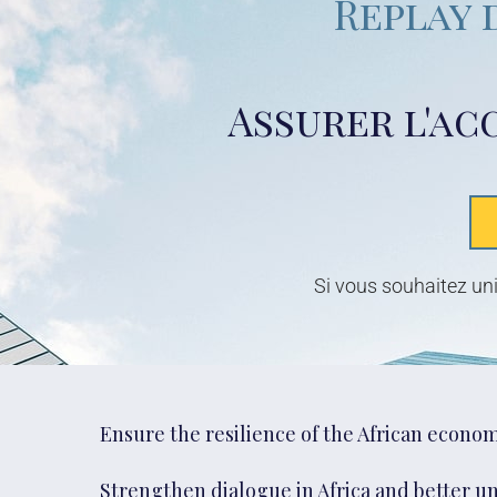
Replay 
Assurer l'acc
Si vous souhaitez uni
Ensure the resilience of the African econo
Strengthen dialogue in Africa and better 