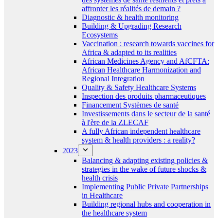
affronter les réalités de demain ?
Diagnostic & health monitoring
Building & Upgrading Research
Ecosystems
Vaccination : research towards vaccines for
Africa & adapted to its realities
African Medicines Agency and AfCFTA:
African Healthcare Harmonization and
Regional Integration
Quality & Safety Healthcare Systems
Inspection des produits pharmaceutiques
Financement Systèmes de santé
Investissements dans le secteur de la santé
à l'ère de la ZLECAF
A fully African independent healthcare
system & health providers : a reality?
2023
Balancing & adapting existing policies &
strategies in the wake of future shocks &
health crisis
Implementing Public Private Partnerships
in Healthcare
Building regional hubs and cooperation in
the healthcare system