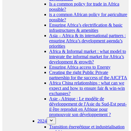
Is a common policy for trade in Africa
possible?
is a common African policy for agriculture
possible?
Ensuring Africa’s electrification & basic
infrastructures & amenities
Asia – Africa & its international partners :
ensuring Africa’s development agenda’s
priorities
Africa & Informal market : what model to
integrate the informal market for Africa’s
development & growth?
Ensuring Africa access to Energy
Creating the right Public Private
partnership for the success of the AfCFTA
Africa China relationships : what can we
expect and how to ensure fair & win-win
exchanges?
Asie - Afrique : Le modèle de
développement de l'Asie du Sud-Est peut-
il être reproduit en Afrique pour
promouvoir son développement ?
2024
Transition énergétique et industrialisation