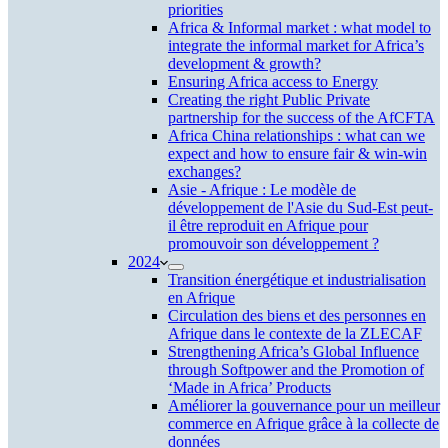
priorities
Africa & Informal market : what model to
integrate the informal market for Africa’s
development & growth?
Ensuring Africa access to Energy
Creating the right Public Private
partnership for the success of the AfCFTA
Africa China relationships : what can we
expect and how to ensure fair & win-win
exchanges?
Asie - Afrique : Le modèle de
développement de l'Asie du Sud-Est peut-
il être reproduit en Afrique pour
promouvoir son développement ?
2024
Transition énergétique et industrialisation
en Afrique
Circulation des biens et des personnes en
Afrique dans le contexte de la ZLECAF
Strengthening Africa’s Global Influence
through Softpower and the Promotion of
‘Made in Africa’ Products
Améliorer la gouvernance pour un meilleur
commerce en Afrique grâce à la collecte de
données