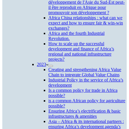
développement de l'Asie du Sud-Est peut-
il être reproduit en Afrique pour
promouvoir son développement ?
Africa China relationships : what can we
expect and how to ensure fair & win-win
exchanges?
Africa and the fourth Industrial
Revolution.
How to scale up the successful
development and finance of Africa’s
regional and national infrastructure
projects?
2023
Creating and strengthening Africa Value
Chain to integrate Global Value Chains
Industrial Policy in the service of Africa’s
development
Is a common policy for trade in Africa
possible?
is a common African policy for agriculture
possible?
Ensuring Africa’s electrification & basic
infrastructures & amenities
Asia – Africa & its international partners :
ensuring Africa’s development agenda’s