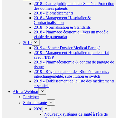
2018 - Cadre juridique de la eSanté et Protection
des données patients
2018 - Biomédicaments
2018 - Management Hospitalier &
Contractualisation
2018 - Normalisation & Standards
2018 - Pharmaco économie : Vers un modèle
viable de partenariat
2019
2019 - eSanté : Dossier Medical Partagé
2019 - Management Hospitalieren partenariat
avec l’INSP
2019 - Pharmaéconomie & contrat de partage de
risque
2019 - Règlementation des Biomédicaments :
interchangeabilité, substitution & switch
2019 - Etablissement de la liste des medicaments
essentiels
Africa Webinar
Participer
Soins de santé
2020
Nouveaux systèmes de santé à l'ère de