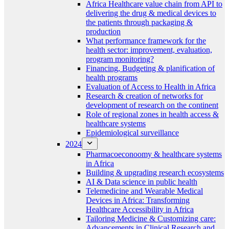
Africa Healthcare value chain from API to
delivering the drug & medical devices to
the patients through packaging &
production
What performance framework for the
health sector: improvement, evaluation,
program monitoring?
Financing, Budgeting & planification of
health programs
Evaluation of Access to Health in Africa
Research & creation of networks for
development of research on the continent
Role of regional zones in health access &
healthcare systems
Epidemiological surveillance
2024
Pharmacoeconoomy & healthcare systems
in Africa
Building & upgrading research ecosystems
AI & Data science in public health
Telemedicine and Wearable Medical
Devices in Africa: Transforming
Healthcare Accessibility in Africa
Tailoring Medicine & Customizing care:
Advancements in Clinical Research and