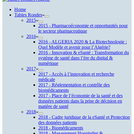
Home
Tables Rondes
2015
2015 - Pharmacoéconomie et opportunités pour
le secteur pharmaceutique
2016
2016 - ALGERIA 2020 & La Biotechnologie :
Quel Modèle et avenir pour l’Algérie?
2016 - Innovation & eSanté : Transformation du
système de santé dans l’ère du digital &
numérique
2017
2017 - Accès à l’innovation et recherche
médicale
2017 - Réglementation et contrôle des
biomédicaments
2017 - Place de l’économie de la santé et des
données patients dans la prise de décision en
matière de santé
2018
2018 - Cadre juridique de la eSanté et Protection
des données patients
2018 - Biomédicaments
2018 - Management Hospitalier &