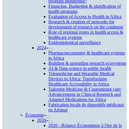
program monitoring?
Financing, Budgeting & planification of
health programs
Evaluation of Access to Health in Africa
Research & creation of networks for
development of research on the continent
Role of regional zones in health access &
healthcare systems
Epidemiological surveillance
2024
Pharmacoeconoomy & healthcare systems
in Africa
Building & upgrading research ecosystems
AI & Data science in public health
Telemedicine and Wearable Medical
Devices in Africa: Transforming
Healthcare Accessibility in Africa
Tailoring Medicine & Customizing care:
Advancements in Clinical Research and
Adapted Medications for Africa
Fabrication locale de dispositifs médicaux
en Afrique
Économie
2020
2020 - Relance Économique à l'ère de la