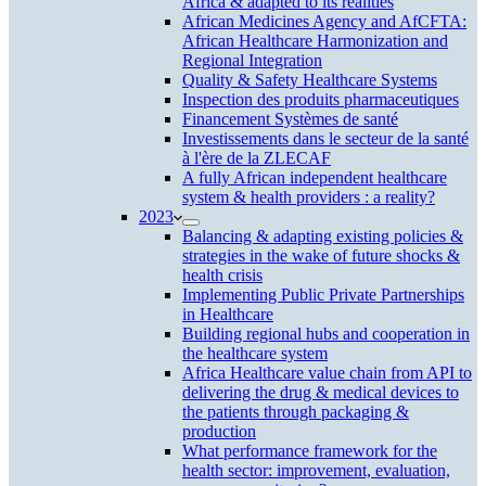
Africa & adapted to its realities
African Medicines Agency and AfCFTA:
African Healthcare Harmonization and
Regional Integration
Quality & Safety Healthcare Systems
Inspection des produits pharmaceutiques
Financement Systèmes de santé
Investissements dans le secteur de la santé
à l'ère de la ZLECAF
A fully African independent healthcare
system & health providers : a reality?
2023
Balancing & adapting existing policies &
strategies in the wake of future shocks &
health crisis
Implementing Public Private Partnerships
in Healthcare
Building regional hubs and cooperation in
the healthcare system
Africa Healthcare value chain from API to
delivering the drug & medical devices to
the patients through packaging &
production
What performance framework for the
health sector: improvement, evaluation,