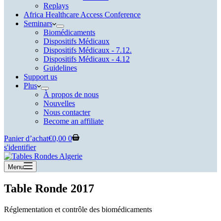
Replays
Africa Healthcare Access Conference
Seminars
Biomédicaments
Dispositifs Médicaux
Dispositifs Médicaux - 7.12.
Dispositifs Médicaux - 4.12
Guidelines
Support us
Plus
À propos de nous
Nouvelles
Nous contacter
Become an affiliate
Panier d’achat
€
0,00
0
s'identifier
Menu
Table Ronde 2017
Réglementation et contrôle des biomédicaments