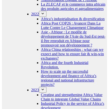
La ZLECAF et le commerce intra africain
des produits agricoles et agroalimentaires
2022
Africa’s industrialisation & diversification
Africa Post COP26 : Avancer Dans La
Lutte Contre Le Changement Climatique
Asie - Afrique : Le modèle de
développement de l'Asie du Sud-Est peut-
il être reproduit en Afrique pour
promouvoir son développement ?
Africa China relationships : what can we
expect and how to ensure fair & win-win
exchanges?
Africa and the fourth Industrial
Revolution.
How to scale up the successful
development and finance of Africa’s
regional and national infrastructure
projects?
2023
Creating and strengthening Africa Value
Chain to integrate Global Value Chains
Industrial Policy in the service of Africa’s
development