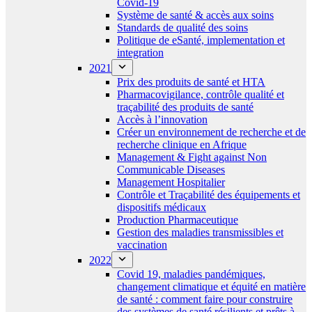
Covid-19
Système de santé & accès aux soins
Standards de qualité des soins
Politique de eSanté, implementation et
integration
2021
Prix des produits de santé et HTA
Pharmacovigilance, contrôle qualité et
traçabilité des produits de santé
Accès à l’innovation
Créer un environnement de recherche et de
recherche clinique en Afrique
Management & Fight against Non
Communicable Diseases
Management Hospitalier
Contrôle et Traçabilité des équipements et
dispositifs médicaux
Production Pharmaceutique
Gestion des maladies transmissibles et
vaccination
2022
Covid 19, maladies pandémiques,
changement climatique et équité en matière
de santé : comment faire pour construire
des systèmes de santé résilients et prêts à